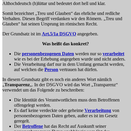
Althochdeutsch (h)lüttar und bedeutet dort hell und klar.
Somit bezeichnet „Treu und Glauben“ das ehrliche und redliche
Verhalten. Diesen Begriff verdanken wir den Römern. „Treu und
Glauben“ hat seinen Ursprung im römischen Recht.
Der Grundsatz ist im
Art.5/1a DSGVO
angegeben.
Was heißt das konkret?
Die
personenbezogenen Daten
werden nur so
verarbeitet
wie es bei der Erhebung angegeben wurde und nicht anders.
Die Verarbeitung darf nur in dem Umfang gemacht werden,
auf welchen die
Person
vertrauen hat dürfen.
In diesem Grundsatz gibt es noch ein anderes Wort nämlich
„
Transparenz
„. In der DSGVO wird das Wort „Transparenz“
verwendet um das Folgende zu beschreiben:
Die Identität des Verantwortlichen muss dem Betroffenen
offengelegt werden.
Es darf keine verdeckte oder geheime
Verarbeitung
von
personenbezogenen Daten geben, außer es ist im Gesetz
geregelt.
Der
Betroffene
hat das Recht auf Auskunft seiner