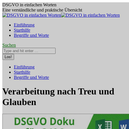
Zum
DSGVO in einfachen Worten
Inhalt
Eine verständliche und praktische Übersicht
springen
Einführung
Starthilfe
Begriffe und Worte
Search:
Suchen
Facebook
YouTube
Einführung
page
page
Starthilfe
opens
opens
Begriffe und Worte
in
in
new
new
window
window
Verarbeitung nach Treu und
Glauben