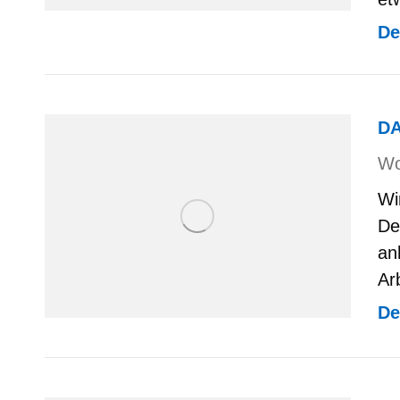
De
DA
Wo
Wi
De
an
Ar
De