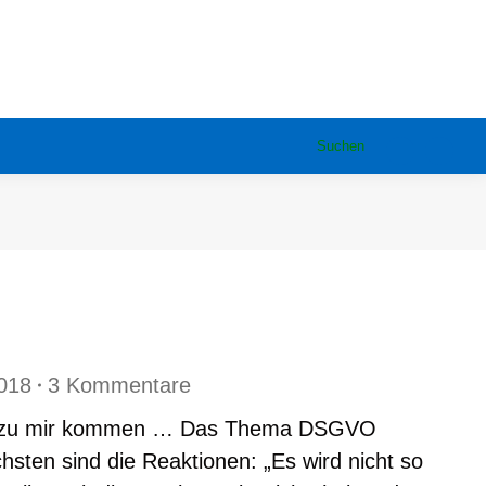
Suchen
Search:
Faceboo
YouT
page
page
opens
open
in
in
new
new
window
wind
2018
3 Kommentare
ie zu mir kommen … Das Thema DSGVO
sten sind die Reaktionen: „Es wird nicht so