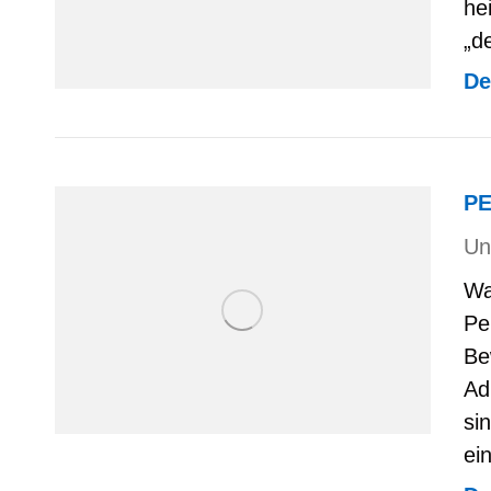
he
„d
De
P
Un
Wa
Pe
Be
Ad
si
ei