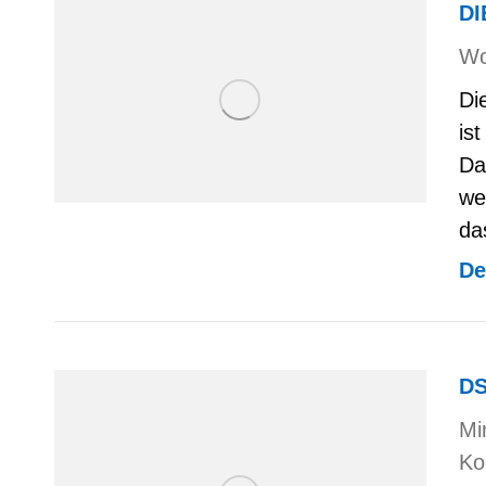
DI
Wo
Di
is
Da
we
da
De
DS
Mi
Ko