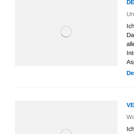
DE
Un
Ic
Da
al
In
As
De
V
Wo
Ic