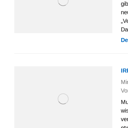
gi
ne
„V
Da
De
IR
Mi
V
Mu
wi
ve
et