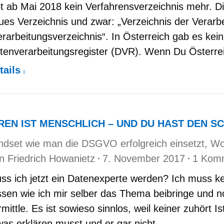
bt ab Mai 2018 kein Verfahrensverzeichnis mehr. Di
ues Verzeichnis und zwar: „Verzeichnis der Verarbe
erarbeitungsverzeichnis“. In Österreich gab es kei
tenverarbeitungsregister (DVR). Wenn Du Österr
tails
REN IST MENSCHLICH – UND DU HAST DEN S
ndset wie man die DSGVO erfolgreich einsetzt
,
Wo
on
Friedrich Howanietz
7. November 2017
1 Kom
ss ich jetzt ein Datenexperte werden? Ich muss ke
ssen wie ich mir selber das Thema beibringe und no
rmittle. Es ist sowieso sinnlos, weil keiner zuhört
was erklären musst und er gar nicht…