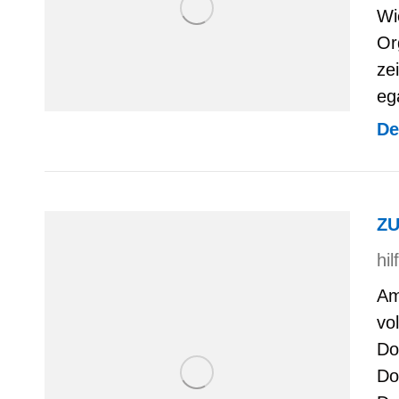
Wi
Or
ze
eg
De
ZU
hi
Am
vo
Do
Do