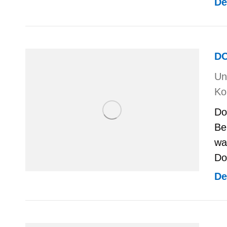
De
D
Un
Ko
Do
Be
wa
Do
De