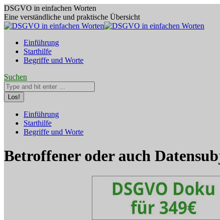
Zum
DSGVO in einfachen Worten
Inhalt
Eine verständliche und praktische Übersicht
springen
Einführung
Starthilfe
Begriffe und Worte
Search:
Suchen
Facebook
YouTube
Einführung
page
page
Starthilfe
opens
opens
Begriffe und Worte
in
in
new
new
window
window
Betroffener oder auch Datensub